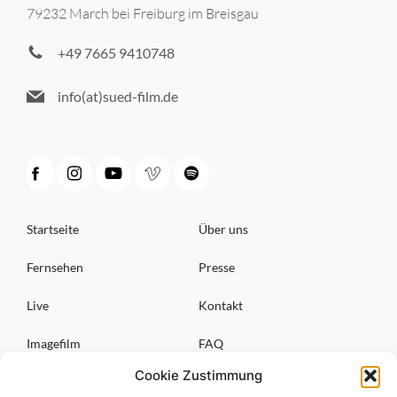
79232 March bei Freiburg im Breisgau
+49 7665 9410748
info(at)sued-film.de
Startseite
Über uns
Fernsehen
Presse
Live
Kontakt
Imagefilm
FAQ
Cookie Zustimmung
Unternehmen der Südfilm Mediengruppe