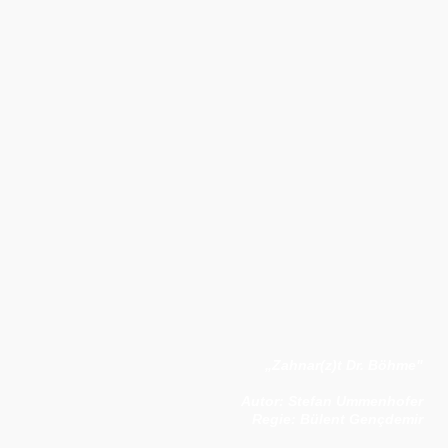
„Zahnar(z)t Dr. Böhme"
Autor: Stefan Ummenhofer
Regie: Bülent Gençdemir